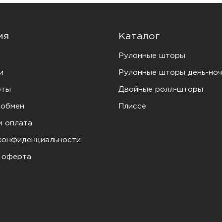
ия
Каталог
Рулонные шторы
и
Рулонные шторы день-ноч
оты
Двойные ролл-шторы
 обмен
Плиссе
и оплата
конфиденциальности
 оферта