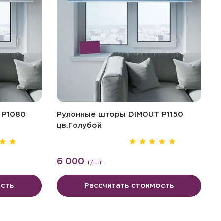
 P1080
Рулонные шторы DIMOUT P1150
Р
цв.Голубой
ц
6 000
₸
/шт.
ость
Рассчитать стоимость