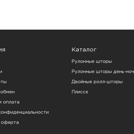
ия
Каталог
Рулонные шторы
и
Рулонные шторы день-ноч
оты
Двойные ролл-шторы
 обмен
Плиссе
и оплата
конфиденциальности
 оферта